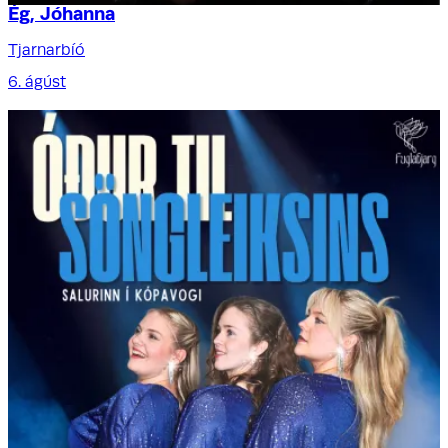
Ég, Jóhanna
Tjarnarbíó
6. ágúst