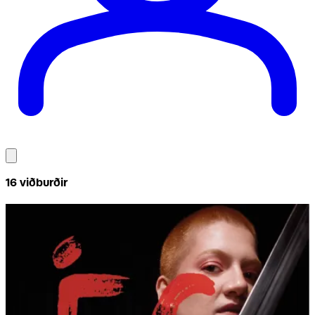
16
viðburðir