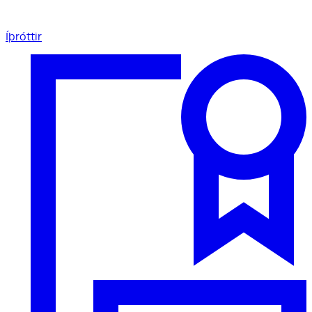
Íþróttir