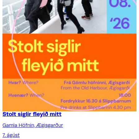
Stolt siglir fleyið mitt
Gamla Höfnin, Ægisgarður
7. ágúst