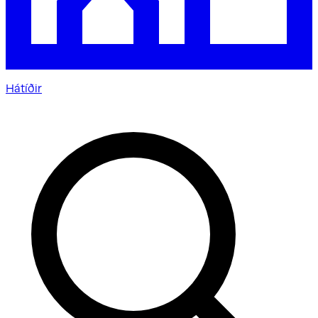
Hátíðir