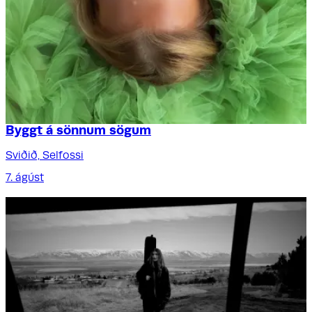
Byggt á sönnum sögum
Sviðið, Selfossi
7. ágúst