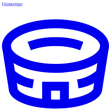
Fjölskyldan