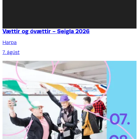
Vættir og óvættir - Seigla 2026
Harpa
7. ágúst