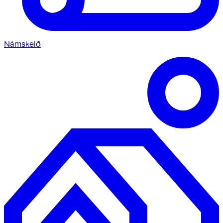
Námskeið