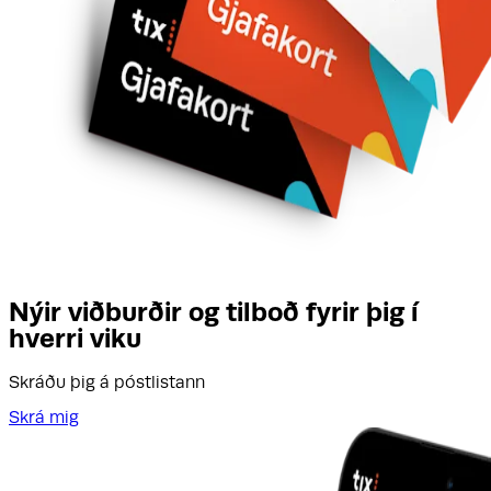
Nýir viðburðir og tilboð fyrir þig í
hverri viku
Skráðu þig á póstlistann
Skrá mig