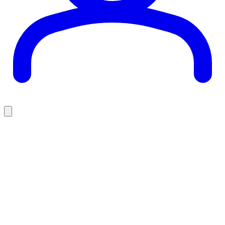
Fáðu upplýsingar um nýja viðburði og spennandi tilboð í
hverri viku