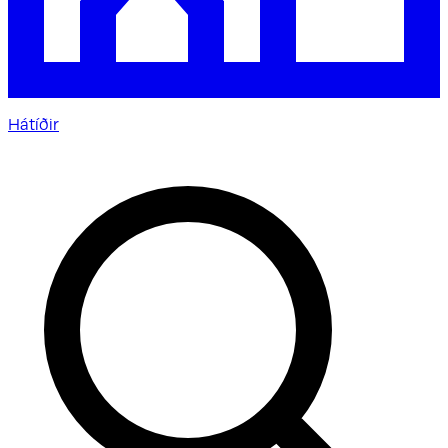
Hátíðir