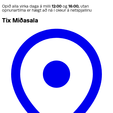
Opið alla virka daga á milli
12:00
og
16:00,
utan
opnunartíma er hægt að ná í okkur á netspjallinu
Tix Miðasala