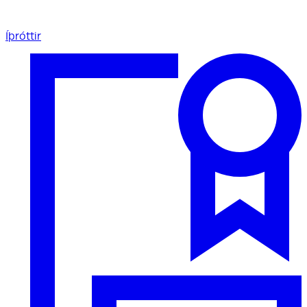
Íþróttir