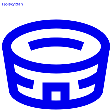
Fjölskyldan