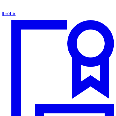
Íþróttir