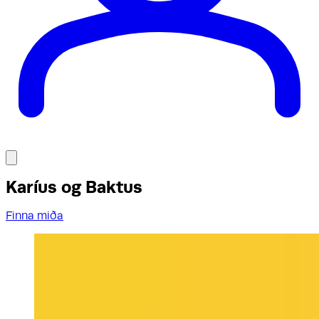
Karíus og Baktus
Finna miða