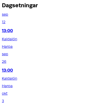
Dagsetningar
sep
12
13:00
Kaldalón
Harpa
sep
26
13:00
Kaldalón
Harpa
okt
3