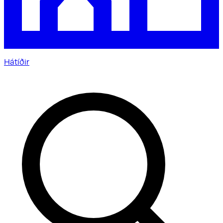
Hátíðir