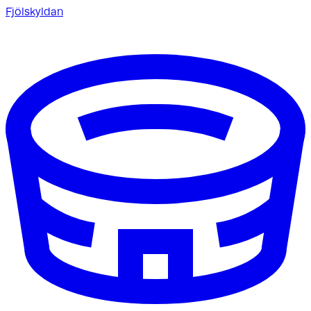
Fjölskyldan