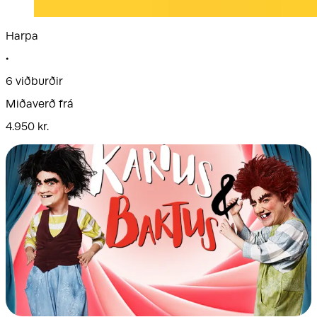
Harpa
•
6 viðburðir
Miðaverð frá
4.950 kr.