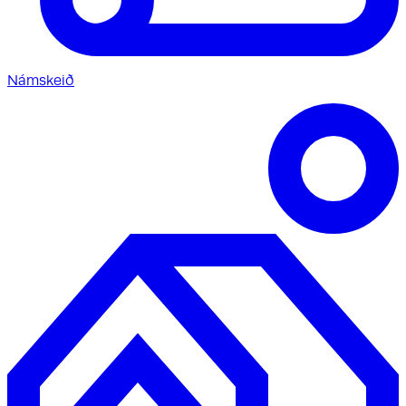
Námskeið