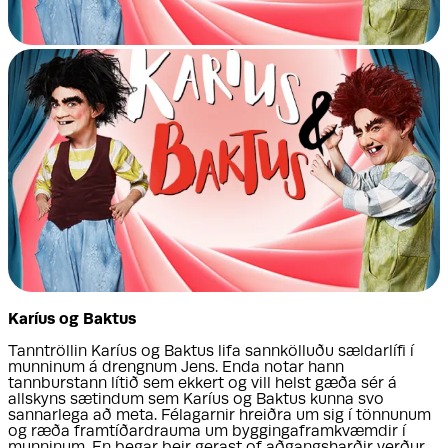
Karíus og Baktus
Tanntröllin Karíus og Baktus lifa sannkölluðu sældarlífi í
munninum á drengnum Jens. Enda notar hann
tannburstann lítið sem ekkert og vill helst gæða sér á
allskyns sætindum sem Karíus og Baktus kunna svo
sannarlega að meta. Félagarnir hreiðra um sig í tönnunum
og ræða framtíðardrauma um byggingaframkvæmdir í
munninum. En þegar þeir gerast of aðgangsharðir verður