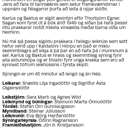
Jens að fara til tannlæknis sem setur framkvæmdirnar í
uppnám og félagarnir þurfa að leita á nýjar slóðir.
Karíus og Baktus er sígilt ævintýri eftir Thorbjörn Egner.
Sagan kom fyrst út á bók árið 1949 og síðan þá hafa þessir
litlu prakkarar notið mikilla vinsælda meðal barna víða um
heiminn.
Nú má sjá þessa sígildu prakkara í fallegu leikhúsi sem sett
hefur verið upp í Kaldalóni í Hörpu en það er miklu
skemmtilegra að kíkja á þá þar en að hafa þá í munninum á
sér. Karíus og Baktus er hress og skemmtileg sýning fyrir
alla aldurshópa og er tilvalin fyrir unga krakka sem eru að
kynnast töfrum leikhússins í fyrsta skipti.
Sýningin er um 45 mínútur að lengd og án hlés.
Leikarar:
Snædís Lilja Ingadóttir og Sigríður Ásta
Olgeirsdóttir
Leikstjórn:
Sara Marti og Agnes Wild
Leikmynd og búningar:
Steinunn Marta Önnudóttir
Tónlist:
Stefán Örn Gunnlaugsson
Myndband:
Steinar Júlíusson
Leikmunir:
Eva Björg Harðardóttir
Sýningarleyrsla:
Óðinn Ragnarsson
Framleiðslustjórn:
Jón Þ. Kristjansson