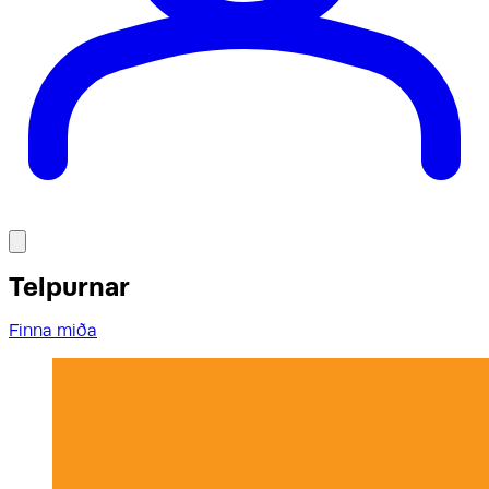
Telpurnar
Finna miða