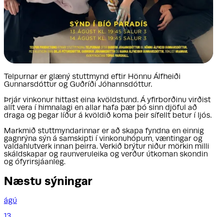
Telpurnar er glæný stuttmynd eftir Hönnu Álfheiði
Gunnarsdóttur og Guðríði Jóhannsdóttur.
Þrjár vinkonur hittast eina kvöldstund. Á yfirborðinu virðist
allt vera í himnalagi en allar hafa þær þó sinn djöful að
draga og þegar líður á kvöldið koma þeir sífellt betur í ljós.
Markmið stuttmyndarinnar er að skapa fyndna en einnig
gagnrýna sýn á samskipti í vinkonuhópum, væntingar og
valdahlutverk innan þeirra. Verkið brýtur niður mörkin milli
skáldskapar og raunveruleika og verður útkoman skondin
og ófyrirsjáanleg.
Næstu sýningar
ágú
13