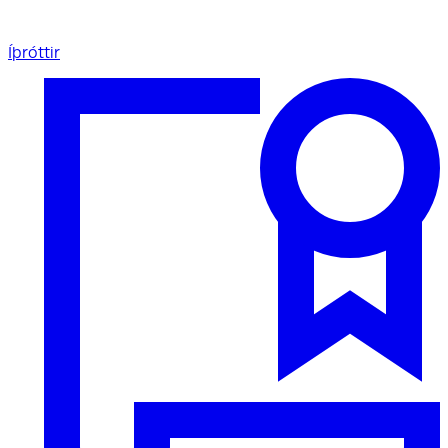
Íþróttir