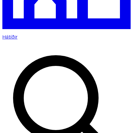
Hátíðir