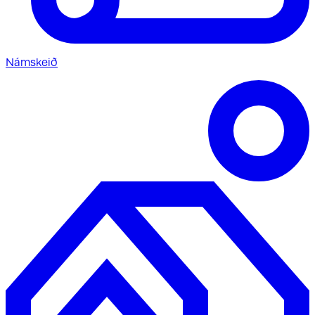
Námskeið