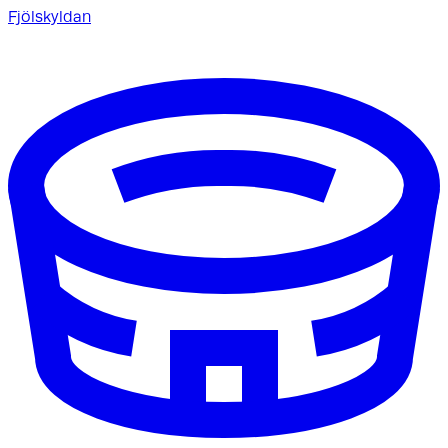
Fjölskyldan