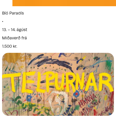
Bíó Paradís
•
13. - 14. ágúst
Miðaverð frá
1.500 kr.