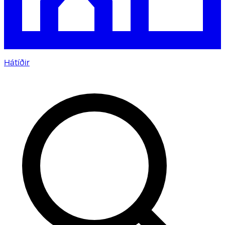
Hátíðir