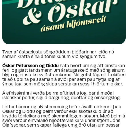
Tvær af ástsælustu söngröddum þjóðarinnar leiða nú
saman krafta sína á tónleikunum Við syngjum tvö.
Óskar Pétursson og Diddú
hafa hvort um sig átt einstakan
feril og glatt landsmenn um áratugaskeið með söng sínum,
hlýju og einstakri sviðsframkomu. Nú gefst fágætt tækifæri
til að upplifa þau saman á sviði þar sem þau flytja lög af
ýmsu tagi sem mörg skipa sérstakan sess í hjörtum okkar.
Á efnisskránni verða þeirra eftirlætis lög, þar á meðal
íslenskar perlur, sígild dægurlög, dúettar og einsöngslög.
Léttur húmor og hlý stemmning hefur ávallt einkennt þau
Óskar og Diddú og þeim verður ekki skotaskuld úr að
krydda tónleikana með skemmtilegum sögum. Með þeim á
sviði verður einvalalið hljóðfæraleikara undir stjórn Jóns
Ólafssonar, sem skapar fallega umgjörð utan um þessar