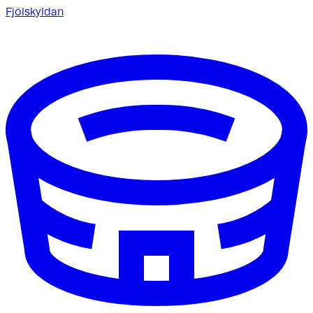
Fjölskyldan