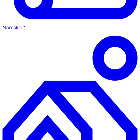
Námskeið