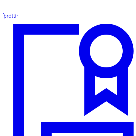
Íþróttir