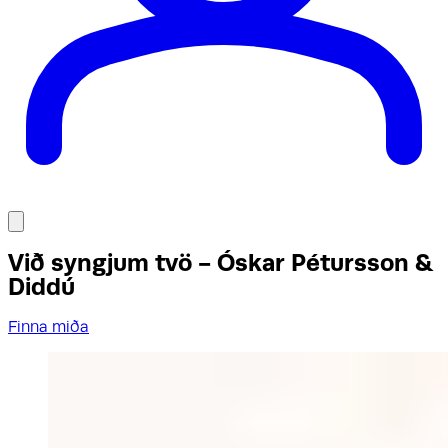
Við syngjum tvö - Óskar Pétursson &
Diddú
Finna miða