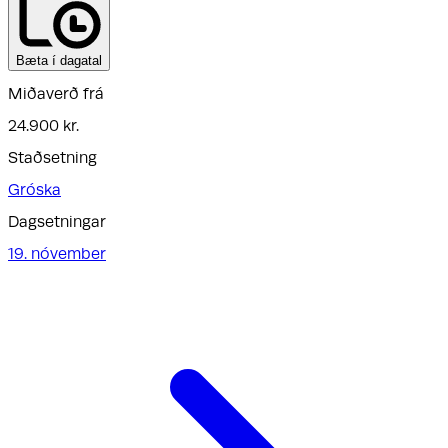
Bæta í dagatal
Miðaverð frá
24.900 kr.
Staðsetning
Gróska
Dagsetningar
19. nóvember