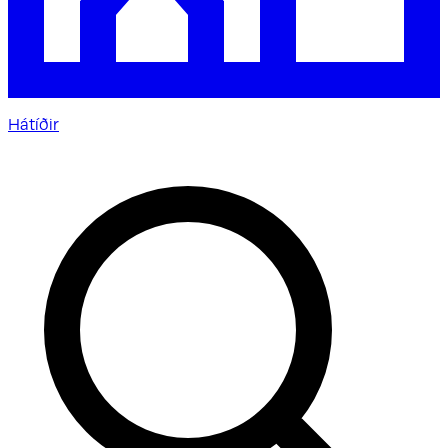
Hátíðir