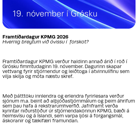
Framtíðardagur KPMG 2026
Hvernig breytum við óvissu í forskot?
Framtíðardagur KPMG verður haldinn annað árið í röð í
Grósku fimmtudaginn 19. nóvember. Dagurinn skapar
vettvang fyrir stjórnendur og leiðtoga í atvinnulífinu sem
vilja skilja og móta næstu skref.
Með þátttöku innlendra og erlendra fyrirlesara verður
sjónum m.a. beint að alþjóðastjórnmálum og þeim áhrifum
sem þau hafa á rekstrarumhverfið. Jafnframt verða
kynntar niðurstöður úr stjórnendakönnun KPMG, bæði á
heimsvísu og á Íslandi, sem varpa ljósi á forgangsmál,
áskoranir og tækifæri framundan.