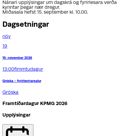
Nánari upplýsingar um dagskrá og fyrirlesara verða
kynntar þegar nær dregur.
Miðasala hefst 15. september kl. 10.00.
Dagsetningar
nóv
19
19. nóvember 2026
13:00
fimmtudagur
Gróska - fyrirlestrarsalur
Gróska
Framtíðardagur KPMG 2026
Upplýsingar