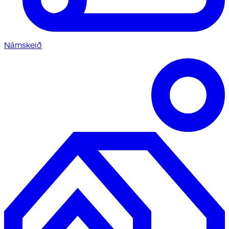
Námskeið