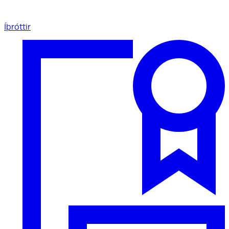
Íþróttir