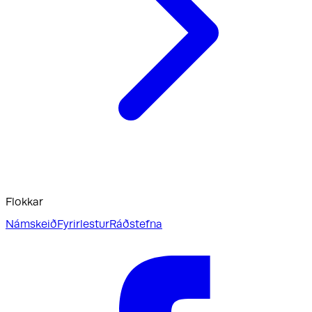
Flokkar
Námskeið
Fyrirlestur
Ráðstefna