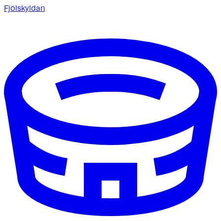
Fjölskyldan