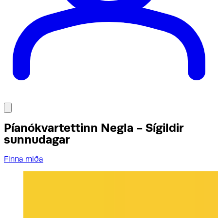
Píanókvartettinn Negla - Sígildir
sunnudagar
Finna miða