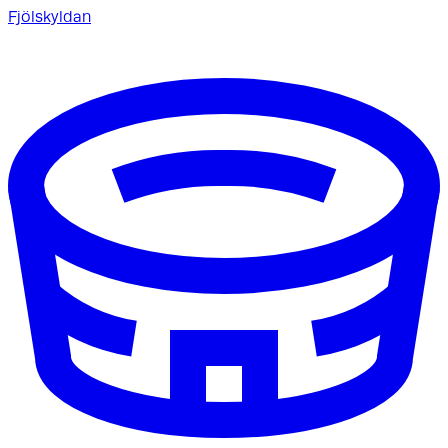
Fjölskyldan