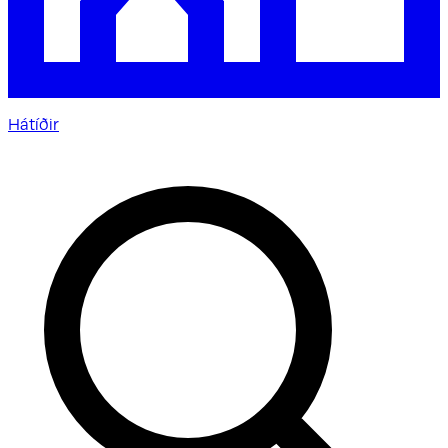
Hátíðir