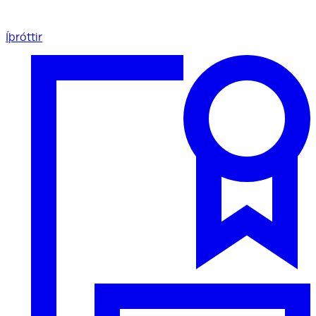
Íþróttir