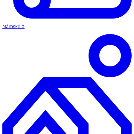
Námskeið