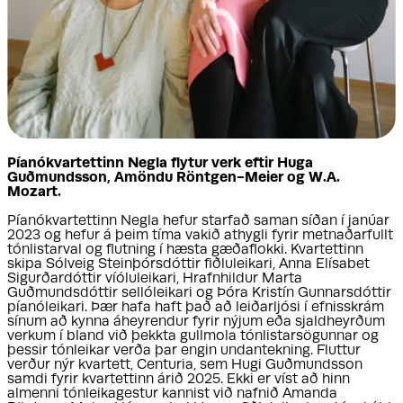
Píanókvartettinn Negla flytur verk eftir Huga
Guðmundsson, Amöndu Röntgen-Meier og W.A.
Mozart.
Píanókvartettinn Negla hefur starfað saman síðan í janúar
2023 og hefur á þeim tíma vakið athygli fyrir metnaðarfullt
tónlistarval og flutning í hæsta gæðaflokki. Kvartettinn
skipa Sólveig Steinþórsdóttir fiðluleikari, Anna Elísabet
Sigurðardóttir víóluleikari, Hrafnhildur Marta
Guðmundsdóttir sellóleikari og Þóra Kristín Gunnarsdóttir
píanóleikari. Þær hafa haft það að leiðarljósi í efnisskrám
sínum að kynna áheyrendur fyrir nýjum eða sjaldheyrðum
verkum í bland við þekkta gullmola tónlistarsögunnar og
þessir tónleikar verða þar engin undantekning. Fluttur
verður nýr kvartett, Centuria, sem Hugi Guðmundsson
samdi fyrir kvartettinn árið 2025. Ekki er víst að hinn
almenni tónleikagestur kannist við nafnið Amanda