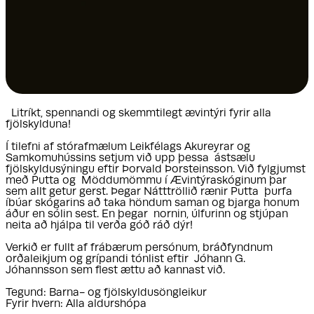
Litríkt, spennandi og skemmtilegt ævintýri fyrir alla
fjölskylduna!
Í tilefni af stórafmælum Leikfélags Akureyrar og
Samkomuhússins setjum við upp þessa ástsælu
fjölskyldusýningu eftir Þorvald Þorsteinsson. Við fylgjumst
með Putta og Möddumömmu í Ævintýraskóginum þar
sem allt getur gerst. Þegar Nátttröllið rænir Putta þurfa
íbúar skógarins að taka höndum saman og bjarga honum
áður en sólin sest. En þegar nornin, úlfurinn og stjúpan
neita að hjálpa til verða góð ráð dýr!
Verkið er fullt af frábærum persónum, bráðfyndnum
orðaleikjum og grípandi tónlist eftir Jóhann G.
Jóhannsson sem flest ættu að kannast við.
Tegund: Barna- og fjölskyldusöngleikur
Fyrir hvern: Alla aldurshópa