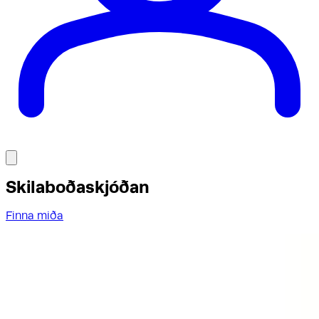
Skilaboðaskjóðan
Finna miða