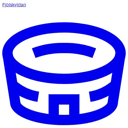
Fjölskyldan