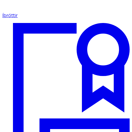
Íþróttir