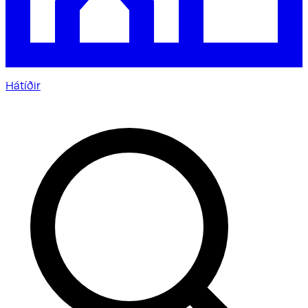
Hátíðir