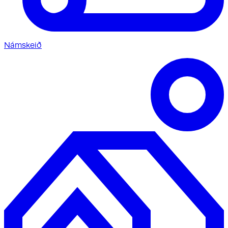
Námskeið