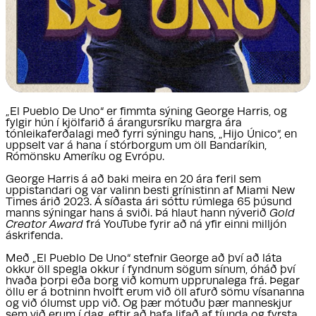
„El Pueblo De Uno“ er fimmta sýning George Harris, og
fylgir hún í kjölfarið á árangursríku margra ára
tónleikaferðalagi með fyrri sýningu hans, „Hijo Único“, en
uppselt var á hana í stórborgum um öll Bandaríkin,
Rómönsku Ameríku og Evrópu.
George Harris á að baki meira en 20 ára feril sem
uppistandari og var valinn besti grínistinn af Miami New
Times árið 2023. Á síðasta ári sóttu rúmlega 65 þúsund
manns sýningar hans á sviði. Þá hlaut hann nýverið
Gold
Creator Award
frá YouTube fyrir að ná yfir einni milljón
áskrifenda.
Með „El Pueblo De Uno“ stefnir George að því að láta
okkur öll spegla okkur í fyndnum sögum sínum, óháð því
hvaða þorpi eða borg við komum upprunalega frá. Þegar
öllu er á botninn hvolft erum við öll afurð sömu vísananna
og við ólumst upp við. Og þær mótuðu þær manneskjur
sem við erum í dag, eftir að hafa lifað af tíunda og fyrsta