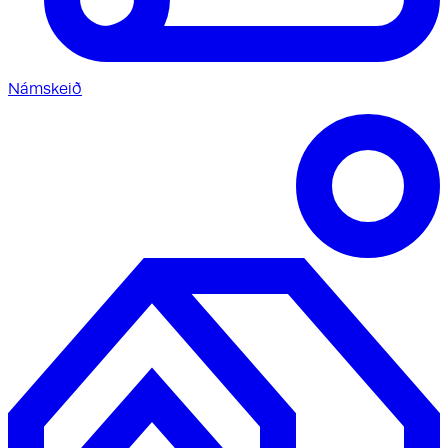
Námskeið