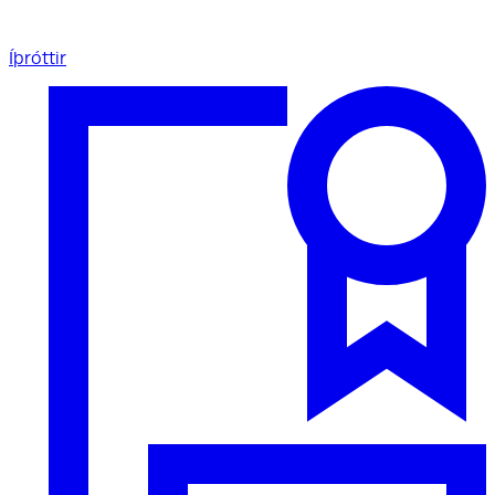
Íþróttir