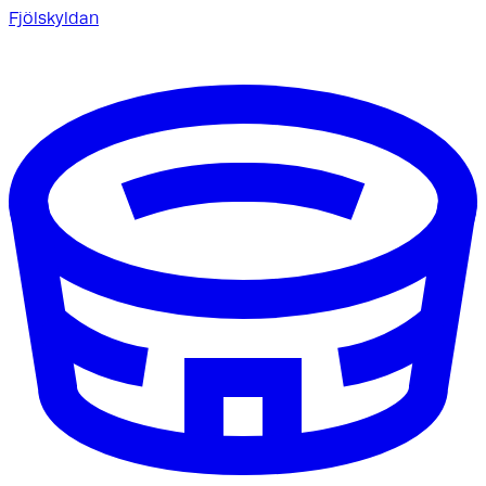
Fjölskyldan