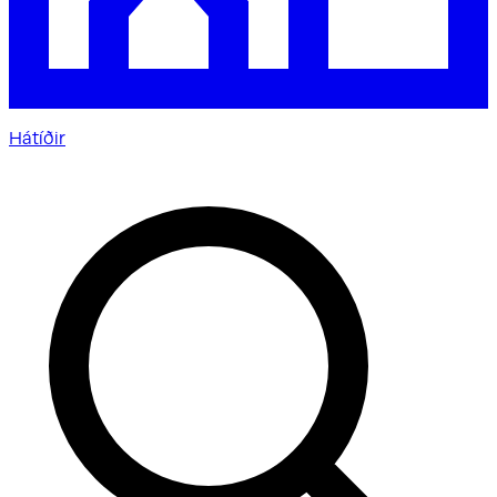
Hátíðir