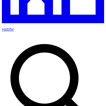
Hátíðir