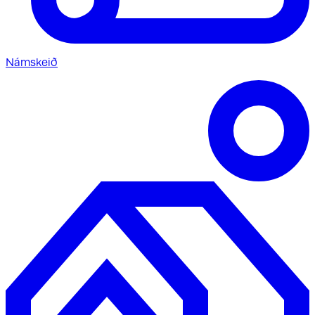
Námskeið