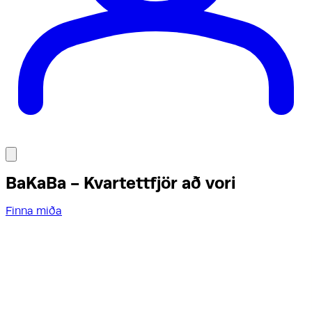
BaKaBa - Kvartettfjör að vori
Finna miða