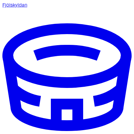
Fjölskyldan