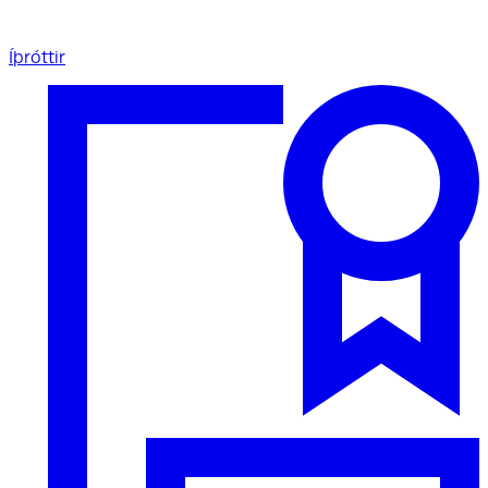
Íþróttir