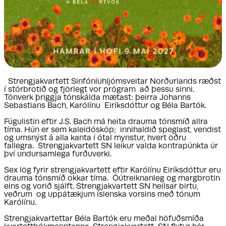
Strengjakvartett Sinfóníuhljómsveitar Norðurlands ræðst
í stórbrotið og fjörlegt vor prógram að þessu sinni.
Tónverk þriggja tónskálda mætast: þeirra Johanns
Sebastians Bach, Karólínu Eiríksdóttur og Béla Bartók.
Fúgulistin eftir J.S. Bach má heita drauma tónsmíð allra
tíma. Hún er sem kaleidóskóp; innihaldið speglast, vendist
og umsnýst á alla kanta í ótal mynstur, hvert öðru
fallegra. Strengjakvartett SN leikur valda kontrapúnkta úr
því undursamlega furðuverki.
Sex lög fyrir strengjakvartett eftir Karólínu Eiríksdóttur eru
drauma tónsmíð okkar tíma. Óútreiknanleg og margbrotin
eins og vorið sjálft. Strengjakvartett SN heilsar birtu,
veðrum og uppátækjum íslenska vorsins með tónum
Karólínu.
Strengjakvartettar Béla Bartók eru meðal höfuðsmíða