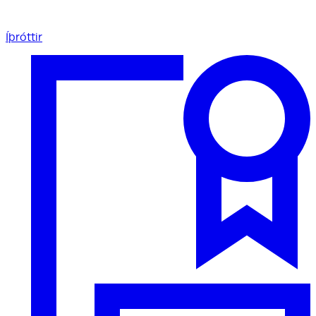
Íþróttir