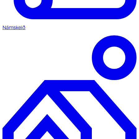
Námskeið