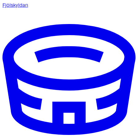
Fjölskyldan