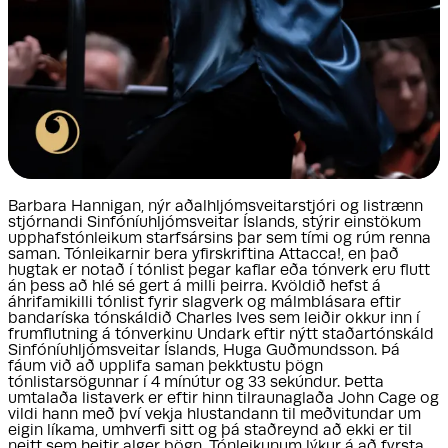
Barbara Hannigan, nýr aðalhljómsveitarstjóri og listrænn
stjórnandi Sinfóníuhljómsveitar Íslands, stýrir einstökum
upphafstónleikum starfsársins þar sem tími og rúm renna
saman. Tónleikarnir bera yfirskriftina Attacca!, en það
hugtak er notað í tónlist þegar kaflar eða tónverk eru flutt
án þess að hlé sé gert á milli þeirra. Kvöldið hefst á
áhrifamikilli tónlist fyrir slagverk og málmblásara eftir
bandaríska tónskáldið Charles Ives sem leiðir okkur inn í
frumflutning á tónverkinu Undark eftir nýtt staðartónskáld
Sinfóníuhljómsveitar Íslands, Huga Guðmundsson. Þá
fáum við að upplifa saman þekktustu þögn
tónlistarsögunnar í 4 mínútur og 33 sekúndur. Þetta
umtalaða listaverk er eftir hinn tilraunaglaða John Cage og
vildi hann með því vekja hlustandann til meðvitundar um
eigin líkama, umhverfi sitt og þá staðreynd að ekki er til
neitt sem heitir alger þögn. Tónleikunum lýkur á að fyrsta