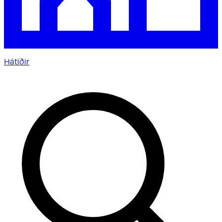
Hátíðir