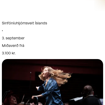
Sinfóní­uhljóm­sveit Íslands
•
3. september
Miðaverð frá
3.100 kr.