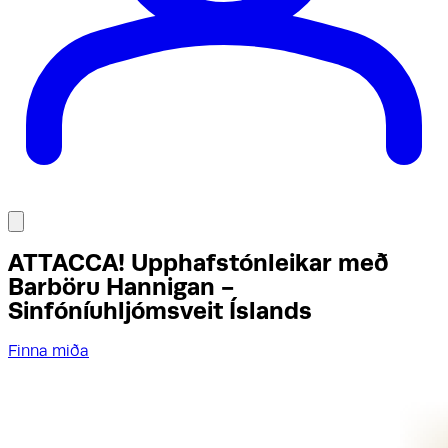
ATTACCA! Upphafstónleikar með
Barböru Hannigan -
Sinfóníuhljómsveit Íslands
Finna miða