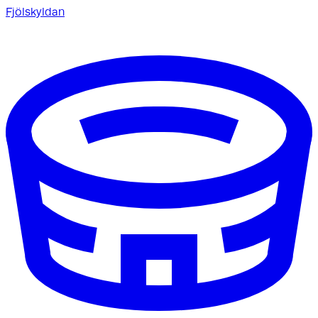
Fjölskyldan