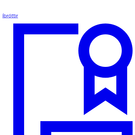
Íþróttir