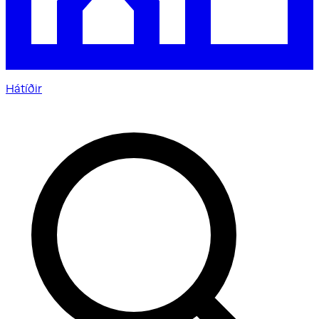
Hátíðir