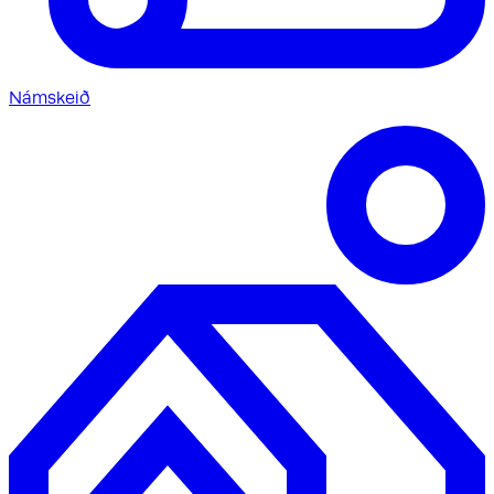
Námskeið