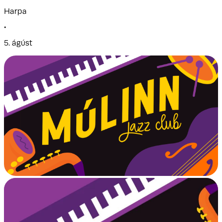
Harpa
•
5. ágúst