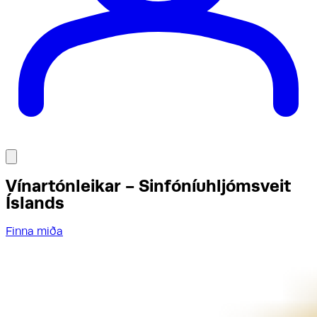
Vínartónleikar - Sinfóníuhljómsveit
Íslands
Finna miða