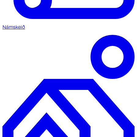
Námskeið