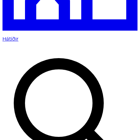
Hátíðir