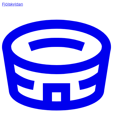
Fjölskyldan