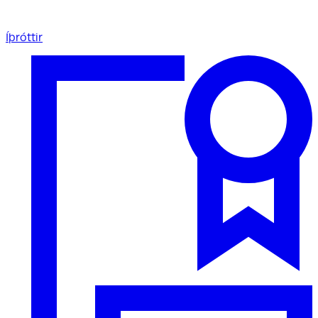
Íþróttir