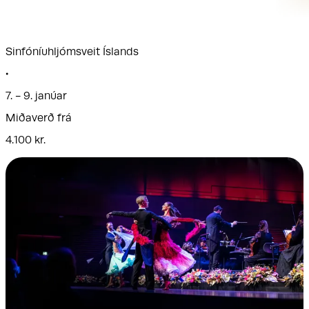
Sinfóní­uhljóm­sveit Íslands
•
7. - 9. janúar
Miðaverð frá
4.100 kr.