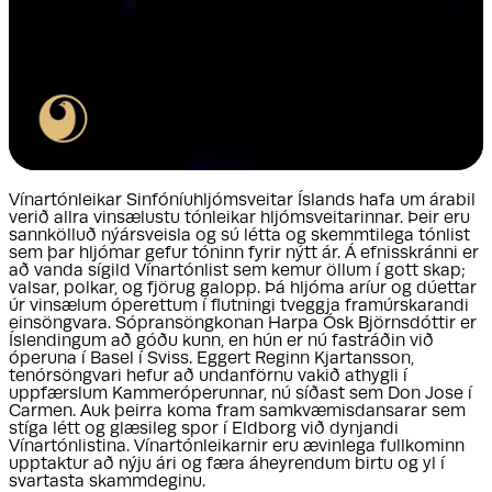
Vínartónleikar Sinfóníuhljómsveitar Íslands hafa um árabil
verið allra vinsælustu tónleikar hljómsveitarinnar. Þeir eru
sannkölluð nýársveisla og sú létta og skemmtilega tónlist
sem þar hljómar gefur tóninn fyrir nýtt ár. Á efnisskránni er
að vanda sígild Vínartónlist sem kemur öllum í gott skap;
valsar, polkar, og fjörug galopp. Þá hljóma aríur og dúettar
úr vinsælum óperettum í flutningi tveggja framúrskarandi
einsöngvara. Sópransöngkonan Harpa Ósk Björnsdóttir er
Íslendingum að góðu kunn, en hún er nú fastráðin við
óperuna í Basel í Sviss. Eggert Reginn Kjartansson,
tenórsöngvari hefur að undanförnu vakið athygli í
uppfærslum Kammeróperunnar, nú síðast sem Don Jose í
Carmen. Auk þeirra koma fram samkvæmisdansarar sem
stíga létt og glæsileg spor í Eldborg við dynjandi
Vínartónlistina. Vínartónleikarnir eru ævinlega fullkominn
upptaktur að nýju ári og færa áheyrendum birtu og yl í
svartasta skammdeginu.