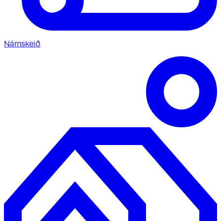
Námskeið