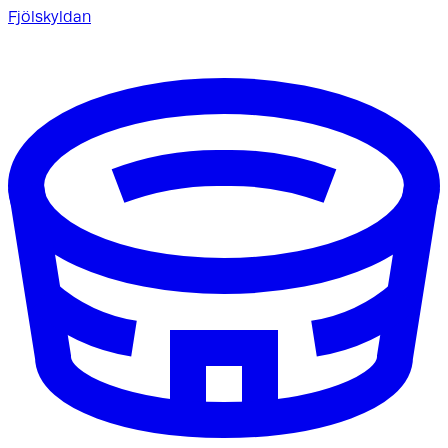
Fjölskyldan