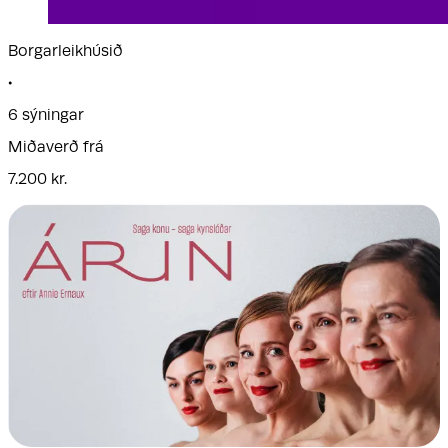
Borgarleikhúsið
•
6 sýningar
Miðaverð frá
7.200 kr.