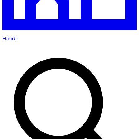
Hátíðir