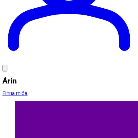
Árin
Finna miða