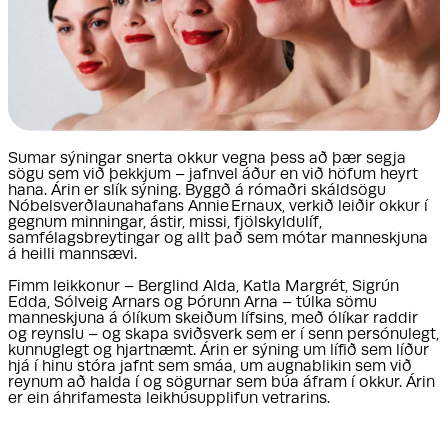
Sumar sýningar snerta okkur vegna þess að þær segja
sögu sem við þekkjum – jafnvel áður en við höfum heyrt
hana. Árin er slík sýning. Byggð á rómaðri skáldsögu
Nóbelsverðlaunahafans Annie Ernaux, verkið leiðir okkur í
gegnum minningar, ástir, missi, fjölskyldulíf,
samfélagsbreytingar og allt það sem mótar manneskjuna
á heilli mannsævi.
Fimm leikkonur – Berglind Alda, Katla Margrét, Sigrún
Edda, Sólveig Arnars og Þórunn Arna – túlka sömu
manneskjuna á ólíkum skeiðum lífsins, með ólíkar raddir
og reynslu – og skapa sviðsverk sem er í senn persónulegt,
kunnuglegt og hjartnæmt. Árin er sýning um lífið sem líður
hjá í hinu stóra jafnt sem smáa, um augnablikin sem við
reynum að halda í og sögurnar sem búa áfram í okkur. Árin
er ein áhrifamesta leikhúsupplifun vetrarins.