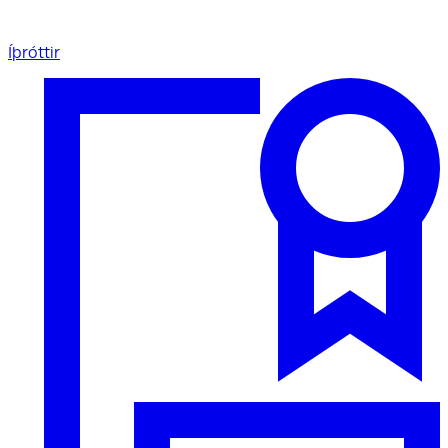
Íþróttir