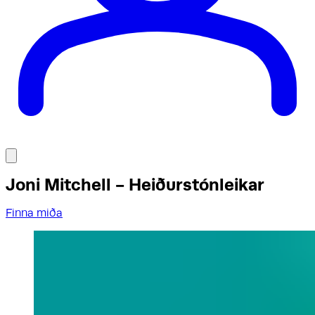
Joni Mitchell - Heiðurstónleikar
Finna miða