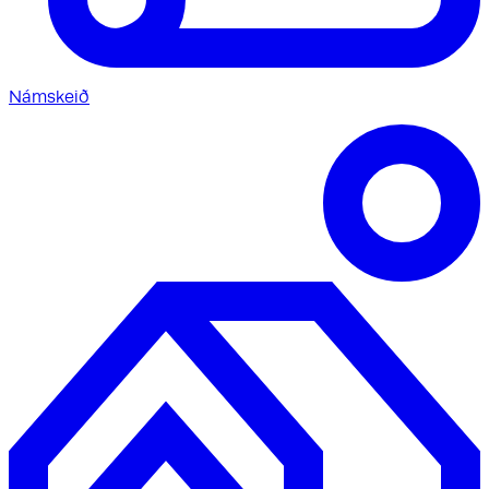
Námskeið