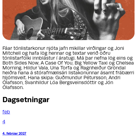
Fáar tónlistarkonur njóta jafn mikillar virðingar og Joni
Mitchell og hafa lög hennar og textar verið öðru
tónlistarfólki innblástur í áratugi. Má þar nefna lög eins og
Both Sides Now, A Case Of You, Big Yellow Taxi og Chelsea
Morning. Hildur Vala, Una Torfa og Ragnheiður Gröndal
heiðra hana á stórafmælisári listakonunnar ásamt frábærri
hljómsveit. Hana skipa: Guðmundur Pétursson, Andri
Ólafsson, Svanhildur Lóa Bergsveinsdóttir og Jón
Ólafsson.
Dagsetningar
feb
4
4. febrúar 2027