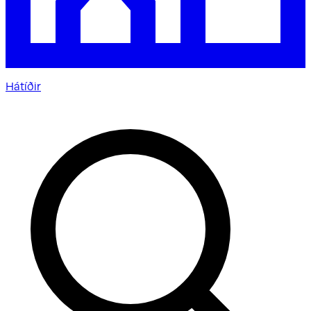
Hátíðir