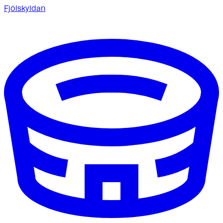
Fjölskyldan