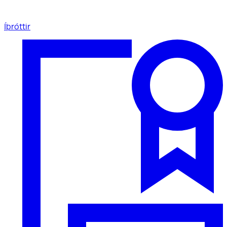
Íþróttir