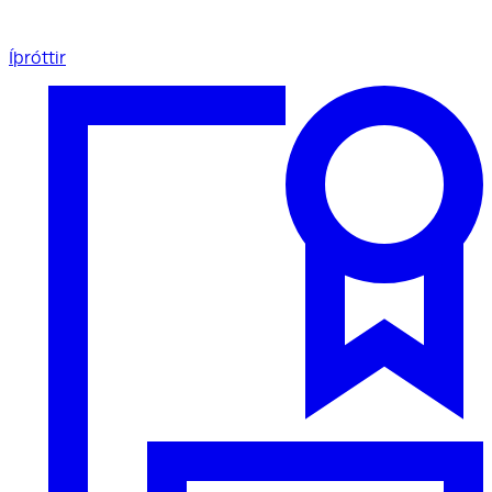
Íþróttir