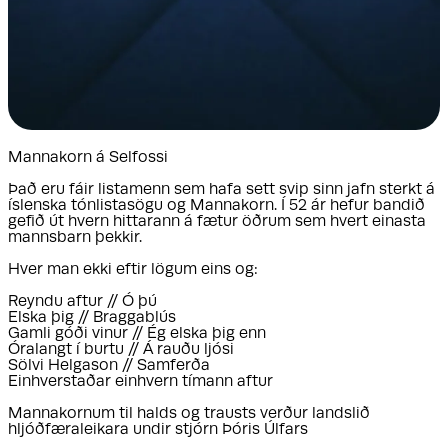
Mannakorn á Selfossi
Það eru fáir listamenn sem hafa sett svip sinn jafn sterkt á
íslenska tónlistasögu og Mannakorn. Í 52 ár hefur bandið
gefið út hvern hittarann á fætur öðrum sem hvert einasta
mannsbarn þekkir.
Hver man ekki eftir lögum eins og:
Reyndu aftur // Ó þú
Elska þig // Braggablús
Gamli góði vinur // Ég elska þig enn
Óralangt í burtu // Á rauðu ljósi
Sölvi Helgason // Samferða
Einhverstaðar einhvern tímann aftur
Mannakornum til halds og trausts verður landslið
hljóðfæraleikara undir stjórn Þóris Úlfars