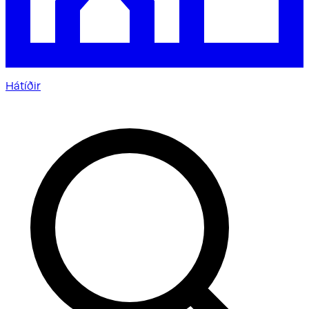
Hátíðir