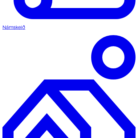
Námskeið