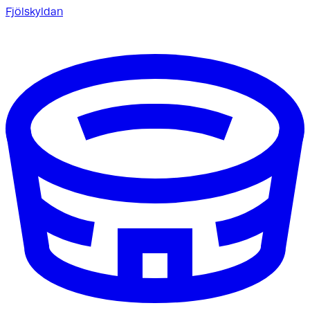
Fjölskyldan