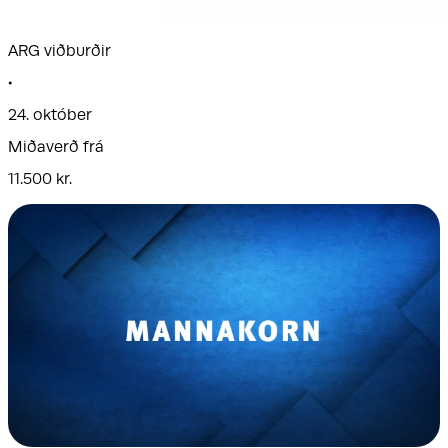
ARG viðburðir
•
24. október
Miðaverð frá
11.500 kr.