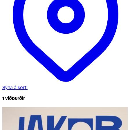
Sýna á korti
1
viðburðir