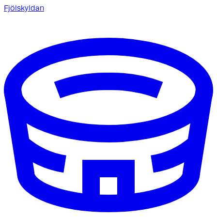
Fjölskyldan