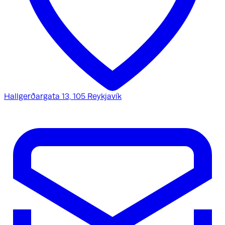
Hallgerðargata 13, 105 Reykjavík