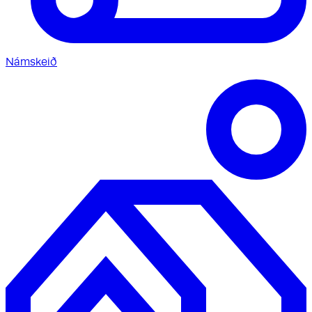
Námskeið