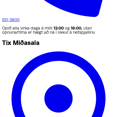
551 3800
Opið alla virka daga á milli
12:00
og
16:00,
utan
opnunartíma er hægt að ná í okkur á netspjallinu
Tix Miðasala