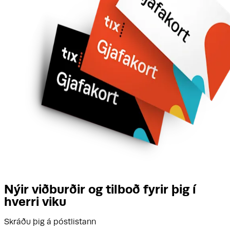
Nýir viðburðir og tilboð fyrir þig í
hverri viku
Skráðu þig á póstlistann