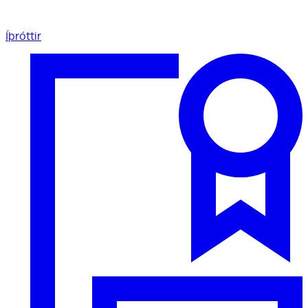
Íþróttir