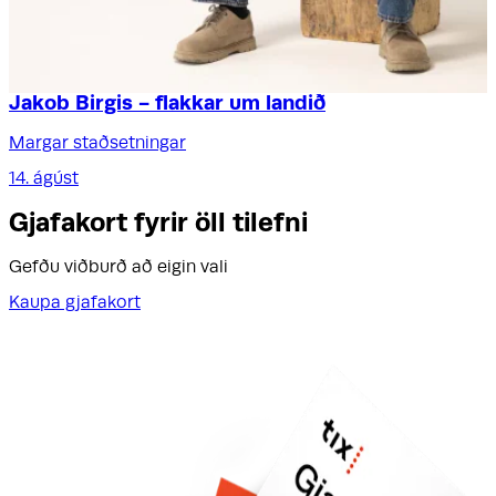
Jakob Birgis - flakkar um landið
Margar staðsetningar
14. ágúst
Gjafakort fyrir öll tilefni
Gefðu viðburð að eigin vali
Kaupa gjafakort