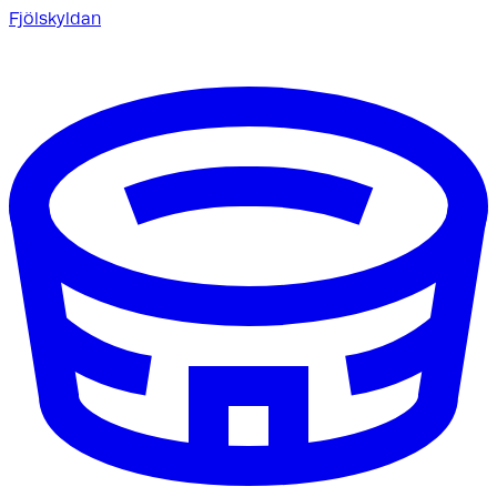
Fjölskyldan