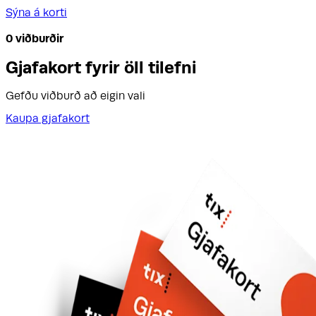
Sýna á korti
0
viðburðir
Gjafakort fyrir öll tilefni
Gefðu viðburð að eigin vali
Kaupa gjafakort