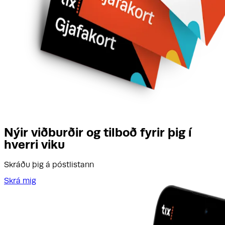
Nýir viðburðir og tilboð fyrir þig í
hverri viku
Skráðu þig á póstlistann
Skrá mig