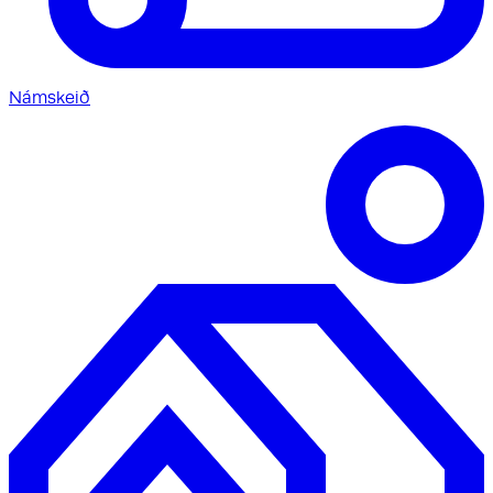
Námskeið