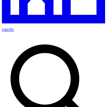
Hátíðir