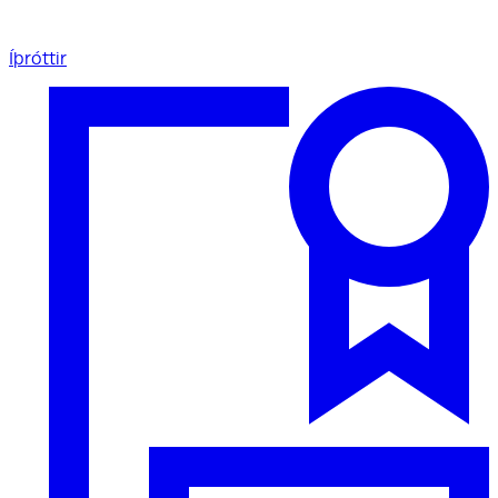
Íþróttir