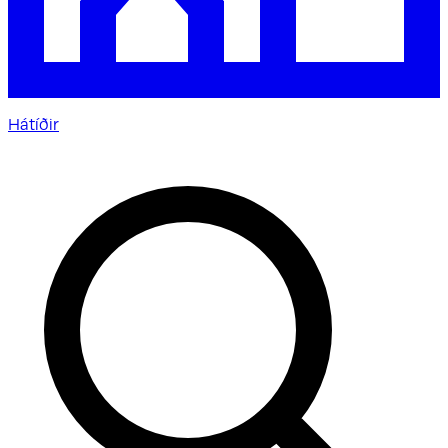
Hátíðir