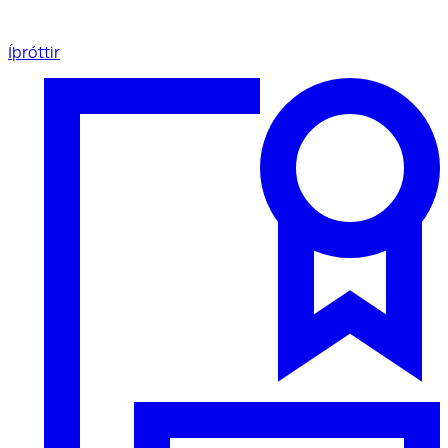
Íþróttir