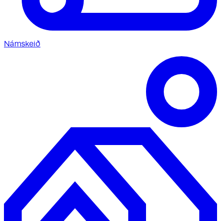
Námskeið