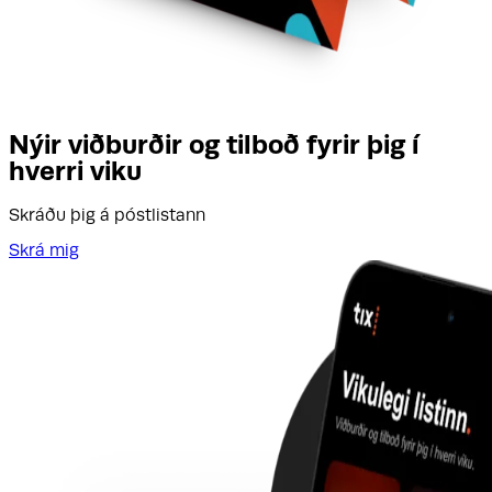
Nýir viðburðir og tilboð fyrir þig í
hverri viku
Skráðu þig á póstlistann
Skrá mig