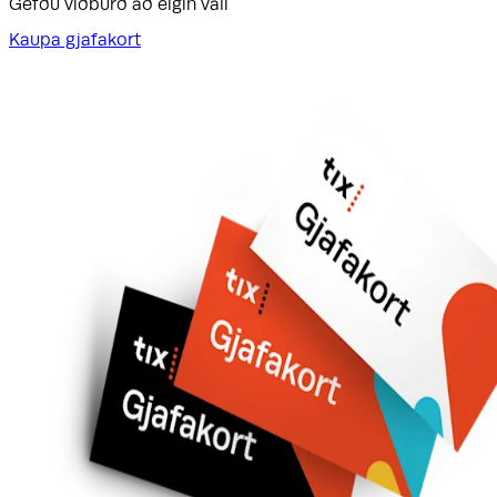
Gefðu viðburð að eigin vali
Kaupa gjafakort