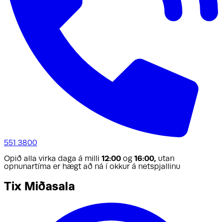
551 3800
Opið alla virka daga á milli
12:00
og
16:00,
utan
opnunartíma er hægt að ná í okkur á netspjallinu
Tix Miðasala