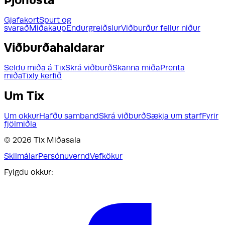
Þjónusta
Gjafakort
Spurt og
svarað
Miðakaup
Endurgreiðslur
Viðburður fellur niður
Viðburðahaldarar
Seldu miða á Tix
Skrá viðburð
Skanna miða
Prenta
miða
Tixly kerfið
Um Tix
Um okkur
Hafðu samband
Skrá viðburð
Sækja um starf
Fyrir
fjölmiðla
©
2026
Tix Miðasala
Skilmálar
Persónuvernd
Vefkökur
Fylgdu okkur: