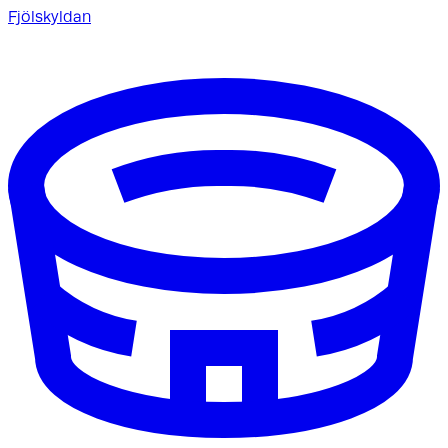
Fjölskyldan