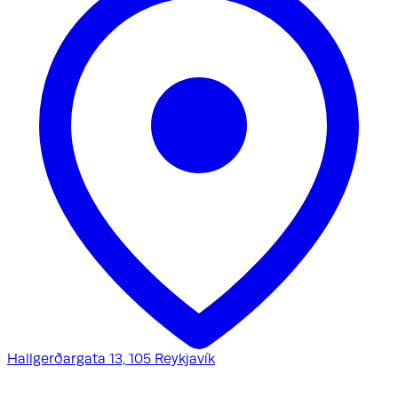
Hallgerðargata 13, 105 Reykjavík