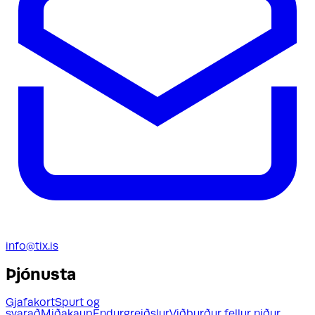
info@tix.is
Þjónusta
Gjafakort
Spurt og
svarað
Miðakaup
Endurgreiðslur
Viðburður fellur niður