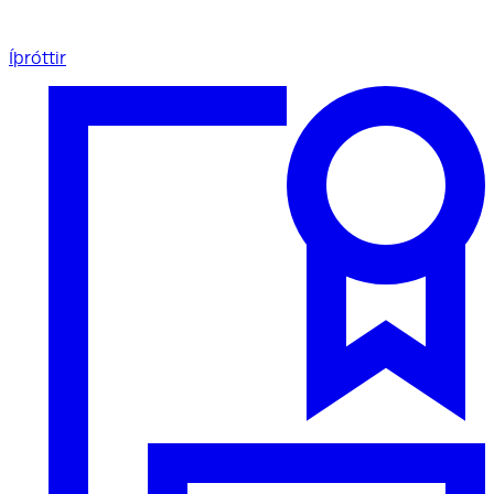
Íþróttir