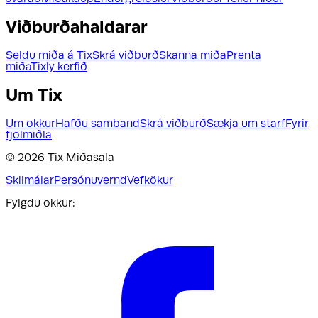
Viðburðahaldarar
Seldu miða á Tix
Skrá viðburð
Skanna miða
Prenta
miða
Tixly kerfið
Um Tix
Um okkur
Hafðu samband
Skrá viðburð
Sækja um starf
Fyrir
fjölmiðla
©
2026
Tix Miðasala
Skilmálar
Persónuvernd
Vefkökur
Fylgdu okkur: