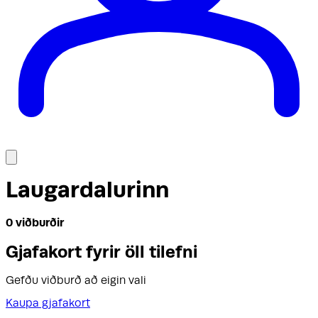
Laugardalurinn
0
viðburðir
Gjafakort fyrir öll tilefni
Gefðu viðburð að eigin vali
Kaupa gjafakort