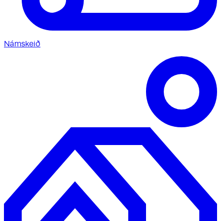
Námskeið