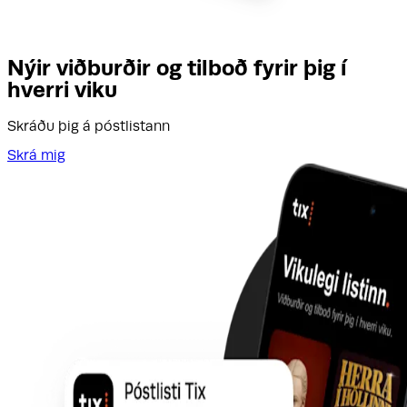
Nýir viðburðir og tilboð fyrir þig í
hverri viku
Skráðu þig á póstlistann
Skrá mig