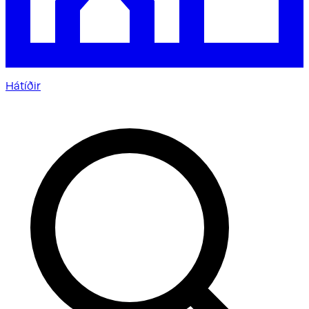
Hátíðir