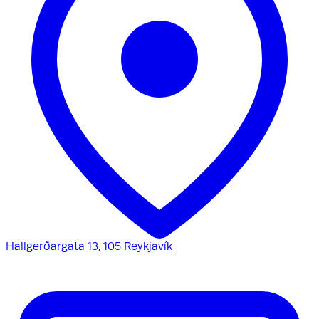
Hallgerðargata 13, 105 Reykjavík