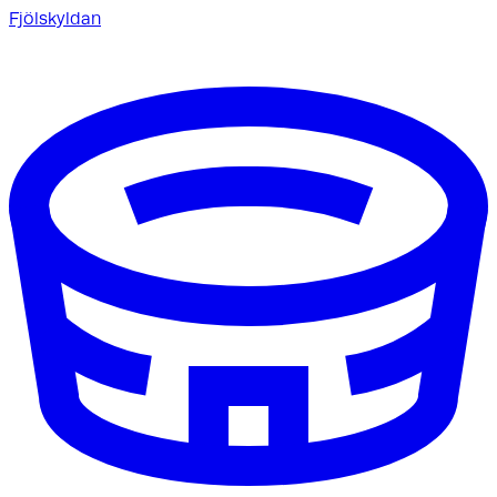
Fjölskyldan