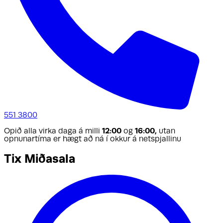
551 3800
Opið alla virka daga á milli
12:00
og
16:00,
utan
opnunartíma er hægt að ná í okkur á netspjallinu
Tix Miðasala