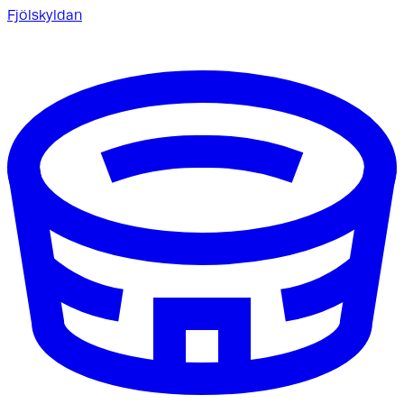
Fjölskyldan