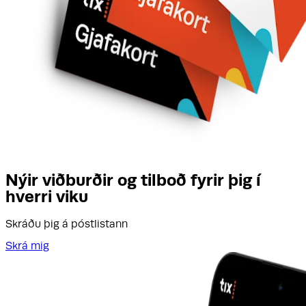
Nýir viðburðir og tilboð fyrir þig í
hverri viku
Skráðu þig á póstlistann
Skrá mig