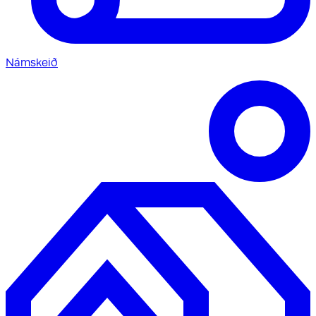
Námskeið