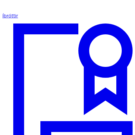
Íþróttir