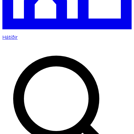
Hátíðir