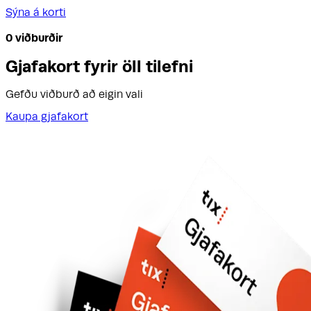
Sýna á korti
0
viðburðir
Gjafakort fyrir öll tilefni
Gefðu viðburð að eigin vali
Kaupa gjafakort