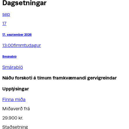
Dagsetningar
sep
17
17. september 2026
13:00
fimmtudagur
Smárabíó
Smárabíó
Náðu forskoti á tímum framkvæmandi gervigreindar
Upplýsingar
Finna miða
Miðaverð frá
29.900 kr.
Staðsetning