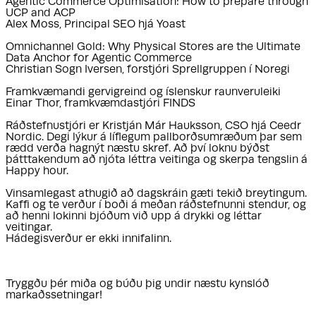
Agentic Commerce Optimisation: How to prepare through
UCP and ACP
Alex Moss, Principal SEO hjá Yoast
Omnichannel Gold: Why Physical Stores are the Ultimate
Data Anchor for Agentic Commerce
Christian Sogn Iversen, forstjóri Sprellgruppen í Noregi
Framkvæmandi gervigreind og íslenskur raunveruleiki
Einar Thor, framkvæmdastjóri FINDS
Ráðstefnustjóri er Kristján Már Hauksson, CSO hjá Ceedr
Nordic. Degi lýkur á líflegum pallborðsumræðum þar sem
rædd verða hagnýt næstu skref. Að því loknu býðst
þátttakendum að njóta léttra veitinga og skerpa tengslin á
Happy hour.
Vinsamlegast athugið að dagskráin gæti tekið breytingum.
Kaffi og te verður í boði á meðan ráðstefnunni stendur, og
að henni lokinni bjóðum við upp á drykki og léttar
veitingar.
Hádegisverður er ekki innifalinn.
Tryggðu þér miða og búðu þig undir næstu kynslóð
markaðssetningar!