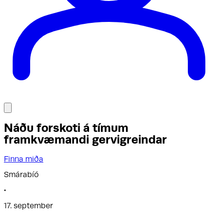
Náðu forskoti á tímum
framkvæmandi gervigreindar
Finna miða
Smárabíó
•
17. september