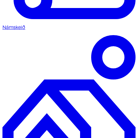
Námskeið