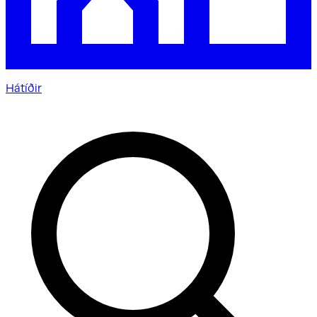
Hátíðir