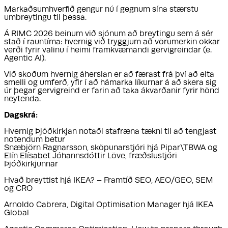
Markaðsumhverfið gengur nú í gegnum sína stærstu
umbreytingu til þessa.
Á RIMC 2026 beinum við sjónum að breytingu sem á sér
stað í rauntíma: hvernig við tryggjum að vörumerkin okkar
verði fyrir valinu í heimi framkvæmandi gervigreindar (e.
Agentic AI).
Við skoðum hvernig áherslan er að færast frá því að elta
smelli og umferð, yfir í að hámarka líkurnar á að skera sig
úr þegar gervigreind er farin að taka ákvarðanir fyrir hönd
neytenda.
Dagskrá:
Hvernig Þjóðkirkjan notaði stafræna tækni til að tengjast
notendum betur
Snæbjörn Ragnarsson, sköpunarstjóri hjá Pipar\TBWA og
Elín Elísabet Jóhannsdóttir Löve, fræðslustjóri
Þjóðkirkjunnar
Hvað breyttist hjá IKEA? – Framtíð SEO, AEO/GEO, SEM
og CRO
Arnoldo Cabrera, Digital Optimisation Manager hjá IKEA
Global