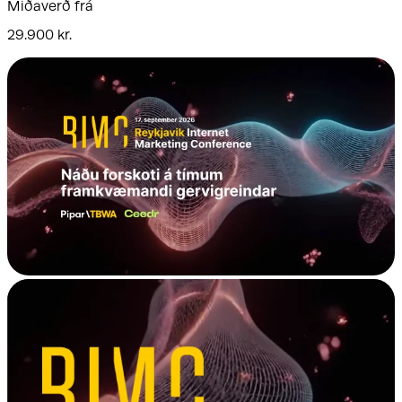
Miðaverð frá
29.900 kr.