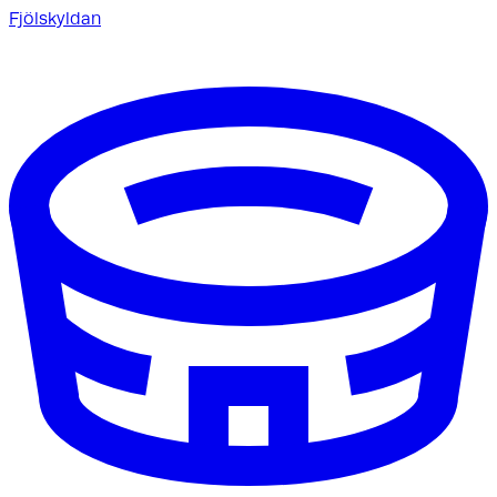
Fjölskyldan