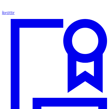
Íþróttir