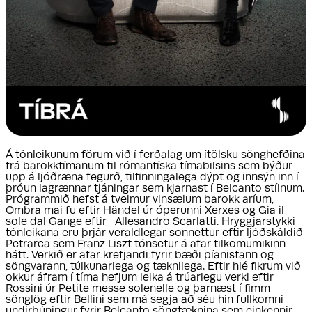
Á tónleikunum förum við í ferðalag um ítölsku sönghefðina
frá barokktímanum til rómantíska tímabilsins sem býður
upp á ljóðræna fegurð, tilfinningalega dýpt og innsýn inn í
þróun lagrænnar tjáningar sem kjarnast í Belcanto stílnum.
Prógrammið hefst á tveimur vinsælum barokk aríum,
Ombra mai fu eftir Händel úr óperunni Xerxes og Gia il
sole dal Gange eftir Allesandro Scarlatti. Hryggjarstykki
tónleikana eru þrjár veraldlegar sonnettur eftir ljóðskáldið
Petrarca sem Franz Liszt tónsetur á afar tilkomumikinn
hátt. Verkið er afar krefjandi fyrir bæði píanistann og
söngvarann, túlkunarlega og tæknilega. Eftir hlé fikrum við
okkur áfram í tíma hefjum leika á trúarlegu verki eftir
Rossini úr Petite messe solenelle og þarnæst í fimm
sönglög eftir Bellini sem má segja að séu hin fullkomni
undirbúningur fyrir Belcanto söngtæknina sem einkennir